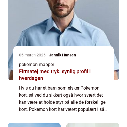
05 march 2026
Jannik Hansen
pokemon mapper
Firmatøj med tryk: synlig profil i
hverdagen
Hvis du har et barn som elsker Pokemon
kort, så ved du sikkert også hvor svært det
kan være at holde styr på alle de forskellige
kort. Pokemon kort har været populært i så
mange år, og utroligt nok så er de det stadig.
Der er endda nogle af de helt g...