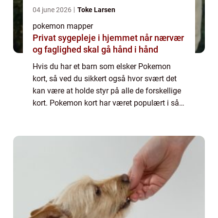
04 june 2026
Toke Larsen
pokemon mapper
Privat sygepleje i hjemmet når nærvær
og faglighed skal gå hånd i hånd
Hvis du har et barn som elsker Pokemon
kort, så ved du sikkert også hvor svært det
kan være at holde styr på alle de forskellige
kort. Pokemon kort har været populært i så
mange år, og utroligt nok så er de det stadig.
Der er endda nogle af de helt g...