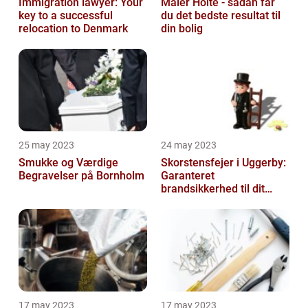
Immigration lawyer: Your
Maler Holte - sådan får
key to a successful
du det bedste resultat til
relocation to Denmark
din bolig
25 may 2023
24 may 2023
Smukke og Værdige
Skorstensfejer i Uggerby:
Begravelser på Bornholm
Garanteret
brandsikkerhed til dit
hjem
17 may 2023
17 may 2023