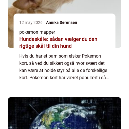
12 may 2026
Annika Sørensen
pokemon mapper
Hundeskåle: sådan vælger du den
rigtige skål til din hund
Hvis du har et barn som elsker Pokemon
kort, så ved du sikkert også hvor svært det
kan være at holde styr på alle de forskellige
kort. Pokemon kort har været populært i så
mange år, og utroligt nok så er de det stadig.
Der er endda nogle af de helt g...