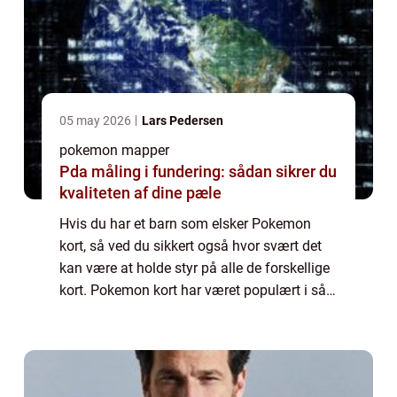
05 may 2026
Lars Pedersen
pokemon mapper
Pda måling i fundering: sådan sikrer du
kvaliteten af dine pæle
Hvis du har et barn som elsker Pokemon
kort, så ved du sikkert også hvor svært det
kan være at holde styr på alle de forskellige
kort. Pokemon kort har været populært i så
mange år, og utroligt nok så er de det stadig.
Der er endda nogle af de helt g...