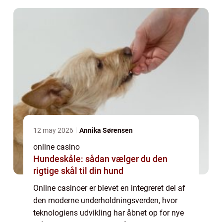
12 may 2026
Annika Sørensen
online casino
Hundeskåle: sådan vælger du den
rigtige skål til din hund
Online casinoer er blevet en integreret del af
den moderne underholdningsverden, hvor
teknologiens udvikling har åbnet op for nye