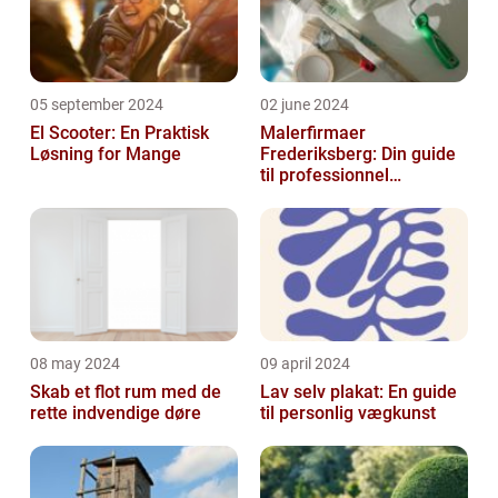
05 september 2024
02 june 2024
El Scooter: En Praktisk
Malerfirmaer
Løsning for Mange
Frederiksberg: Din guide
til professionnel
malerservice
08 may 2024
09 april 2024
Skab et flot rum med de
Lav selv plakat: En guide
rette indvendige døre
til personlig vægkunst