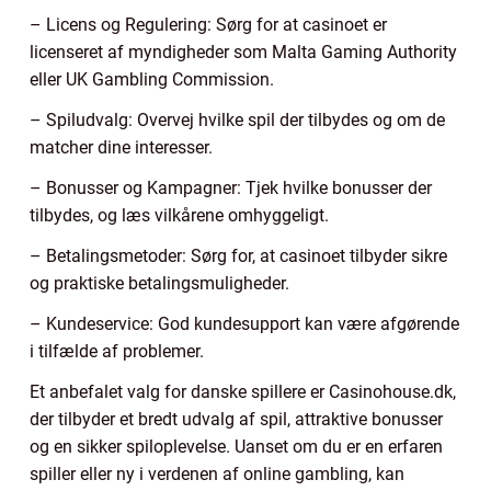
– Licens og Regulering: Sørg for at casinoet er
licenseret af myndigheder som Malta Gaming Authority
eller UK Gambling Commission.
– Spiludvalg: Overvej hvilke spil der tilbydes og om de
matcher dine interesser.
– Bonusser og Kampagner: Tjek hvilke bonusser der
tilbydes, og læs vilkårene omhyggeligt.
– Betalingsmetoder: Sørg for, at casinoet tilbyder sikre
og praktiske betalingsmuligheder.
– Kundeservice: God kundesupport kan være afgørende
i tilfælde af problemer.
Et anbefalet valg for danske spillere er Casinohouse.dk,
der tilbyder et bredt udvalg af spil, attraktive bonusser
og en sikker spiloplevelse. Uanset om du er en erfaren
spiller eller ny i verdenen af online gambling, kan