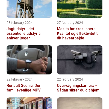
28 february 2024
27 february 2024
Jagtudstyr - det
Makita hækkeklippere:
essentielle udstyr til
Kvalitet og effektivitet til
enhver jæger
dit havearbejde
22 february 2024
22 february 2024
Renault Scenic: Den
Overvågningskamera -
familievenlige MPV
Sådan sikrer du dit hjem