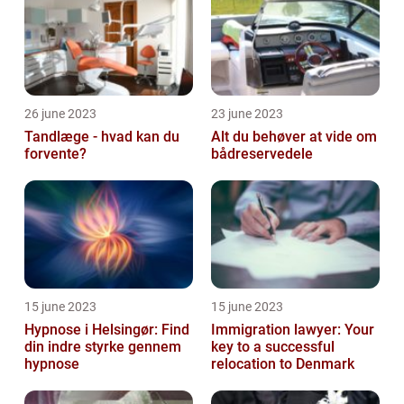
26 june 2023
23 june 2023
Tandlæge - hvad kan du
Alt du behøver at vide om
forvente?
bådreservedele
15 june 2023
15 june 2023
Hypnose i Helsingør: Find
Immigration lawyer: Your
din indre styrke gennem
key to a successful
hypnose
relocation to Denmark