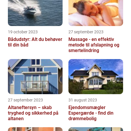
19 october 2023
27 september 2023
Bådudstyr: Alt du behøver
Massage - en effektiv
til din båd
metode til afslapning og
smertelindring
27 september 2023
31 august 2023
Altaneftersyn – skab
Ejendomsmægler
tryghed og sikkerhed på
Espergærde - find din
altanen
drømmebolig