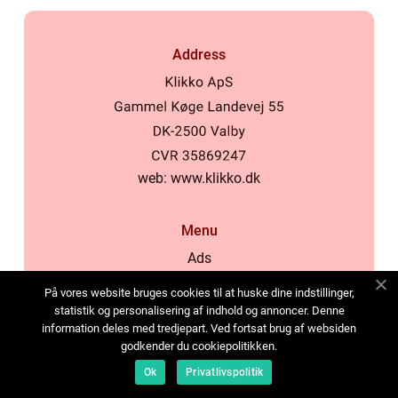
Address
web:
www.klikko.dk
Menu
Ads
About Us
På vores website bruges cookies til at huske dine indstillinger,
Cookies
statistik og personalisering af indhold og annoncer. Denne
information deles med tredjepart. Ved fortsat brug af websiden
Contact
godkender du cookiepolitikken.
Sitemap
Ok
Privatlivspolitik