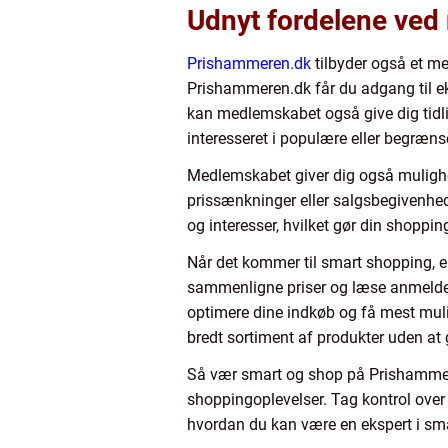
Udnyt fordelene ve
Prishammeren.dk
tilbyder også et me
Prishammeren.dk får du adgang til ek
kan medlemskabet også give dig tidlig
interesseret i populære eller begræns
Medlemskabet giver dig også mulighed
prissænkninger eller salgsbegivenhed
og interesser, hvilket gør din shoppi
Når det kommer til smart shopping, er
sammenligne priser og læse anmeldel
optimere dine indkøb og få mest muli
bredt sortiment af produkter uden at
Så vær smart og shop på Prishammere
shoppingoplevelser. Tag kontrol over
hvordan du kan være en ekspert i sm