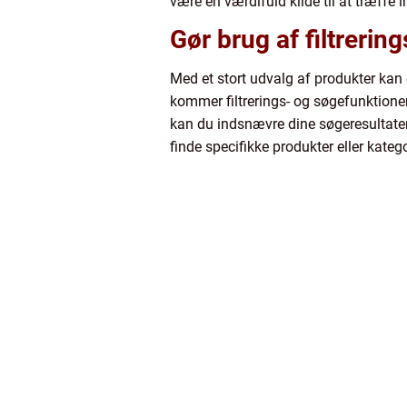
være en værdifuld kilde til at træffe
Gør brug af filtreri
Med et stort udvalg af produkter kan
kommer filtrerings- og søgefunktioner
kan du indsnævre dine søgeresultater o
finde specifikke produkter eller kateg