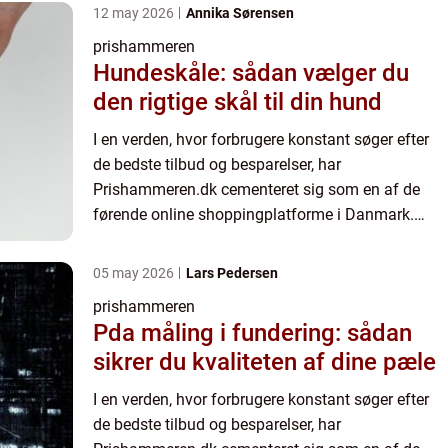
konkurrencedygtige...
12 may 2026
Annika Sørensen
prishammeren
Hundeskåle: sådan vælger du
den rigtige skål til din hund
I en verden, hvor forbrugere konstant søger efter
de bedste tilbud og besparelser, har
Prishammeren.dk cementeret sig som en af de
førende online shoppingplatforme i Danmark.
Dette innovative website tilbyder ikke kun
konkurrencedygtige...
05 may 2026
Lars Pedersen
prishammeren
Pda måling i fundering: sådan
sikrer du kvaliteten af dine pæle
I en verden, hvor forbrugere konstant søger efter
de bedste tilbud og besparelser, har