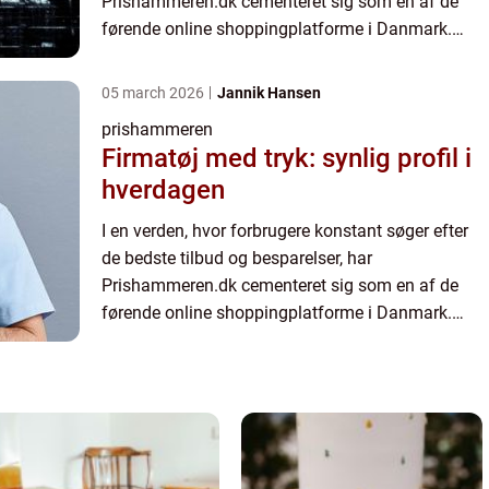
Prishammeren.dk cementeret sig som en af de
førende online shoppingplatforme i Danmark.
Dette innovative website tilbyder ikke kun
konkurrencedygtige...
05 march 2026
Jannik Hansen
prishammeren
Firmatøj med tryk: synlig profil i
hverdagen
I en verden, hvor forbrugere konstant søger efter
de bedste tilbud og besparelser, har
Prishammeren.dk cementeret sig som en af de
førende online shoppingplatforme i Danmark.
Dette innovative website tilbyder ikke kun
konkurrencedygtige...