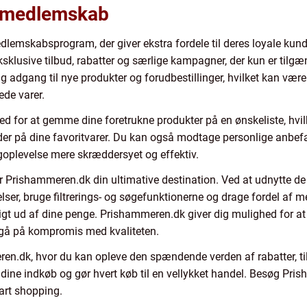
d medlemskab
dlemskabsprogram, der giver ekstra fordele til deres loyale kun
sklusive tilbud, rabatter og særlige kampagner, der kun er til
 adgang til nye produkter og forudbestillinger, hvilket kan være 
ede varer.
 for at gemme dine foretrukne produkter på en ønskeliste, hvilk
er på dine favoritvarer. Du kan også modtage personlige anbefal
ngoplevelse mere skræddersyet og effektiv.
 Prishammeren.dk din ultimative destination. Ved at udnytte de d
ser, bruge filtrerings- og søgefunktionerne og drage fordel a
gt ud af dine penge. Prishammeren.dk giver dig mulighed for at
 gå på kompromis med kvaliteten.
n.dk, hvor du kan opleve den spændende verden af ​​rabatter, t
 dine indkøb og gør hvert køb til en vellykket handel. Besøg Pr
art shopping.