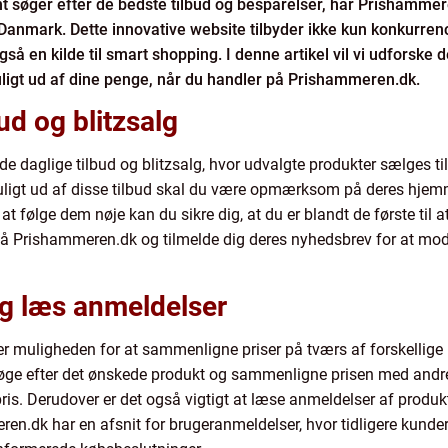
nt søger efter de bedste tilbud og besparelser, har Prishamme
Danmark. Dette innovative website tilbyder ikke kun konkurrenc
så en kilde til smart shopping. I denne artikel vil vi udforske 
uligt ud af dine penge, når du handler på Prishammeren.dk.
ud og blitzsalg
e daglige tilbud og blitzsalg, hvor udvalgte produkter sælges til
uligt ud af disse tilbud skal du være opmærksom på deres hjem
at følge dem nøje kan du sikre dig, at du er blandt de første til a
 på Prishammeren.dk og tilmelde dig deres nyhedsbrev for at 
g læs anmeldelser
 er muligheden for at sammenligne priser på tværs af forskellige
øge efter det ønskede produkt og sammenligne prisen med andr
pris. Derudover er det også vigtigt at læse anmeldelser af produk
en.dk har en afsnit for brugeranmeldelser, hvor tidligere kunder 