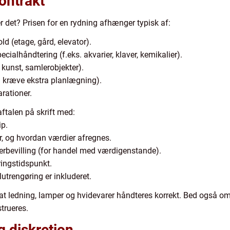
ontrakt
er det? Prisen for en rydning afhænger typisk af:
d (etage, gård, elevator).
alhåndtering (f.eks. akvarier, klaver, kemikalier).
 kunst, samlerobjekter).
n kræve ekstra planlægning).
rationer.
aftalen på skrift med:
ip.
, og hvordan værdier afregnes.
terbevilling (for handel med værdigenstande).
ringstidspunkt.
utrengøring er inkluderet.
 at ledning, lamper og hvidevarer håndteres korrekt. Bed også om 
trueres.
 diskretion