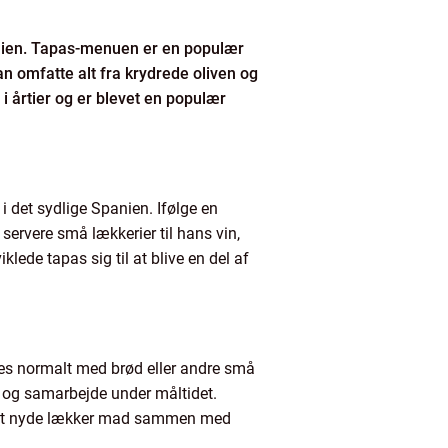
Spanien. Tapas-menuen er en populær
an omfatte alt fra krydrede oliven og
i årtier og er blevet en populær
i det sydlige Spanien. Ifølge en
ervere små lækkerier til hans vin,
lede tapas sig til at blive en del af
res normalt med brød eller andre små
ele og samarbejde under måltidet.
åde at nyde lækker mad sammen med