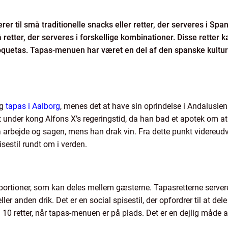
erer til små traditionelle snacks eller retter, der serveres i 
retter, der serveres i forskellige kombinationer. Disse retter k
oquetas. Tapas-menuen har været en del af den spanske kultur 
ag
tapas i Aalborg
, menes det at have sin oprindelse i Andalusien 
under kong Alfons X’s regeringstid, da han bad et apotek om at s
 arbejde og sagen, mens han drak vin. Fra dette punkt videreudvik
sestil rundt om i verden.
å portioner, som kan deles mellem gæsterne. Tapasretterne serve
ller anden drik. Det er en social spisestil, der opfordrer til at d
 til 10 retter, når tapas-menuen er på plads. Det er en dejlig m