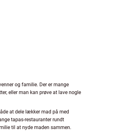
 venner og familie. Der er mange
tter, eller man kan prøve at lave nogle
od måde at dele lækker mad på med
ange tapas-restauranter rundt
amilie til at nyde maden sammen.