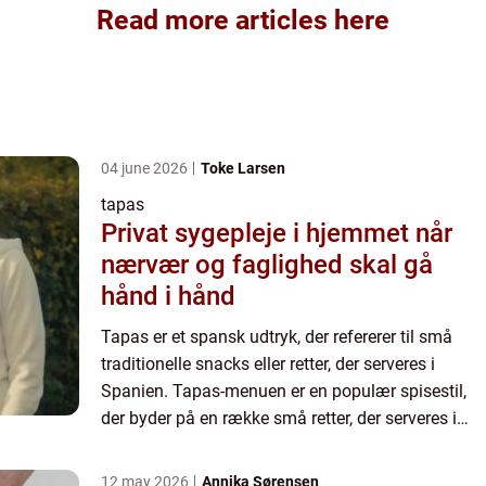
Read more articles here
04 june 2026
Toke Larsen
tapas
Privat sygepleje i hjemmet når
nærvær og faglighed skal gå
hånd i hånd
Tapas er et spansk udtryk, der refererer til små
traditionelle snacks eller retter, der serveres i
Spanien. Tapas-menuen er en populær spisestil,
der byder på en række små retter, der serveres i
forskellige kombinationer. Disse retter kan
omfatte alt...
12 may 2026
Annika Sørensen