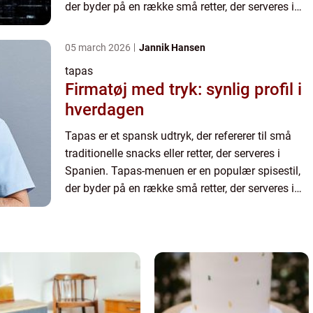
der byder på en række små retter, der serveres i
forskellige kombinationer. Disse retter kan
omfatte alt...
05 march 2026
Jannik Hansen
tapas
Firmatøj med tryk: synlig profil i
hverdagen
Tapas er et spansk udtryk, der refererer til små
traditionelle snacks eller retter, der serveres i
Spanien. Tapas-menuen er en populær spisestil,
der byder på en række små retter, der serveres i
forskellige kombinationer. Disse retter kan
omfatte alt...