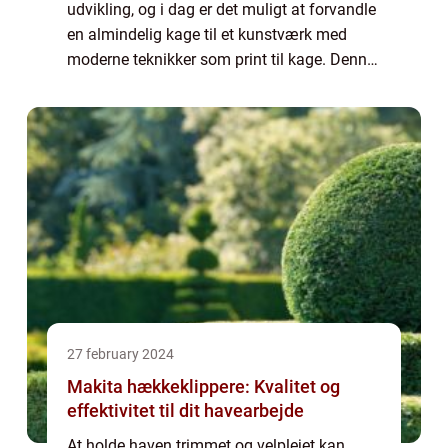
udvikling, og i dag er det muligt at forvandle
en almindelig kage til et kunstværk med
moderne teknikker som print til kage. Denne
metode giver mulighed for at tilføje
personlige billeder og...
27 february 2024
Makita hækkeklippere: Kvalitet og
effektivitet til dit havearbejde
At holde haven trimmet og velplejet kan