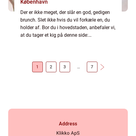
København
Der er ikke meget, der slår en god, gedigen
brunch. Slet ikke hvis du vil forkæle en, du
holder af. Bor du i hovedstaden, anbefaler vi,
at du tager et kig på denne side:
https://brunchkøbenhavn.dk/– du vil med
sikkerhed kunne finde en restaurant elle...
1
2
3
…
7
Address