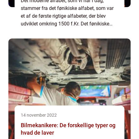
Det moderne alfabet, som vi har i dag,
stammer fra det fønikiske alfabet, som var
et af de første rigtige alfabeter, der blev
udviklet omkring 1500 f.Kr. Det fønikiske
alfabet blev overtaget og spredt af
handelsfolk i hele Middelhavsområdet i de
følg...
14 november 2022
Bilmekanikere: De forskellige typer og
hvad de laver