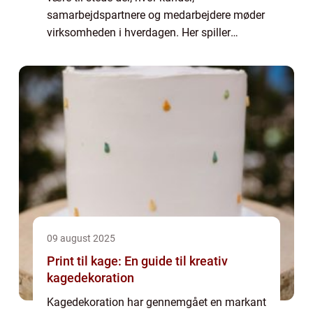
samarbejdspartnere og medarbejdere møder
virksomheden i hverdagen. Her spiller
Firmatøj med tryk en større rolle, end mange
umiddelbart tror. Når logo, navn og måske et
budskab...
09 august 2025
Print til kage: En guide til kreativ
kagedekoration
Kagedekoration har gennemgået en markant