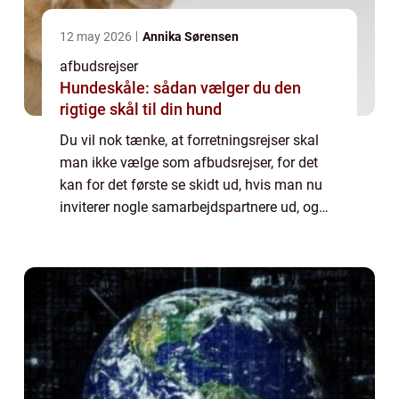
12 may 2026
Annika Sørensen
afbudsrejser
Hundeskåle: sådan vælger du den
rigtige skål til din hund
Du vil nok tænke, at forretningsrejser skal
man ikke vælge som afbudsrejser, for det
kan for det første se skidt ud, hvis man nu
inviterer nogle samarbejdspartnere ud, og
man så ikke vælger at give dem en
luksustur, men bare sender dem på en
afbudsre...