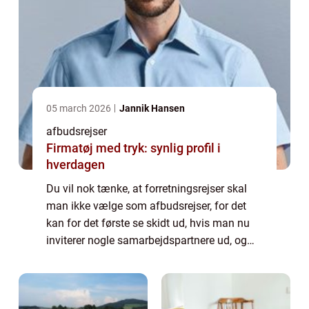
05 march 2026
Jannik Hansen
afbudsrejser
Firmatøj med tryk: synlig profil i
hverdagen
Du vil nok tænke, at forretningsrejser skal
man ikke vælge som afbudsrejser, for det
kan for det første se skidt ud, hvis man nu
inviterer nogle samarbejdspartnere ud, og
man så ikke vælger at give dem en
luksustur, men bare sender dem på en
afbudsre...