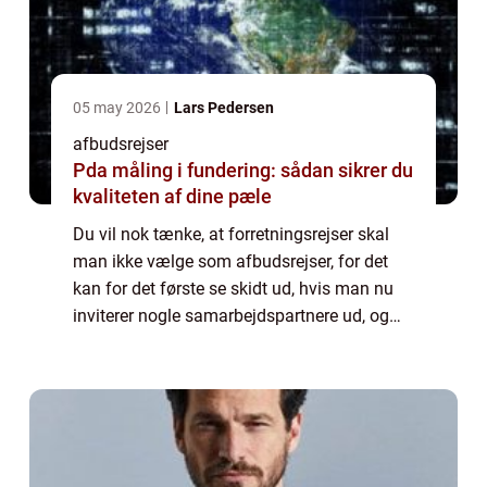
05 may 2026
Lars Pedersen
afbudsrejser
Pda måling i fundering: sådan sikrer du
kvaliteten af dine pæle
Du vil nok tænke, at forretningsrejser skal
man ikke vælge som afbudsrejser, for det
kan for det første se skidt ud, hvis man nu
inviterer nogle samarbejdspartnere ud, og
man så ikke vælger at give dem en
luksustur, men bare sender dem på en
afbudsre...