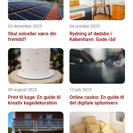
03 december 2025
04 october 2025
Skal solceller være din
Rydning af dødsbo i
fremtid?
København: Gode råd
09 august 2025
12 july 2025
Print til kage: En guide til
Online casino: En guide til
kreativ kagedekoration
det digitale spilunivers