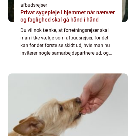
afbudsrejser
Privat sygepleje i hjemmet når nærvær
og faglighed skal gå hånd i hånd
Du vil nok tænke, at forretningsrejser skal
man ikke vælge som afbudsrejser, for det
kan for det første se skidt ud, hvis man nu
inviterer nogle samarbejdspartnere ud, og
man så ikke vælger at give dem en
luksustur, men bare sender dem på en
afbudsre...