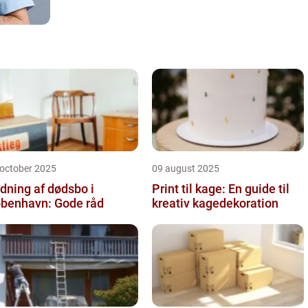
 october 2025
09 august 2025
dning af dødsbo i
Print til kage: En guide til
benhavn: Gode råd
kreativ kagedekoration