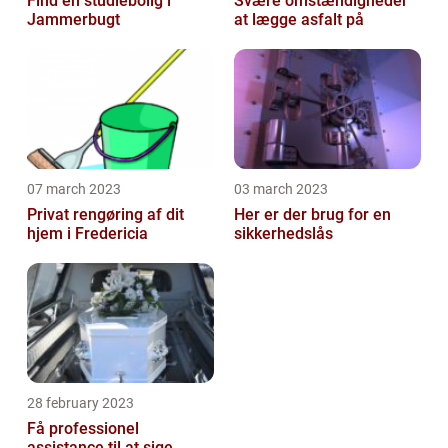
Find en studiebolig i
Svære omstændigheder
Jammerbugt
at lægge asfalt på
07 march 2023
03 march 2023
Privat rengøring af dit
Her er der brug for en
hjem i Fredericia
sikkerhedslås
28 february 2023
Få professionel
assistance til at sige