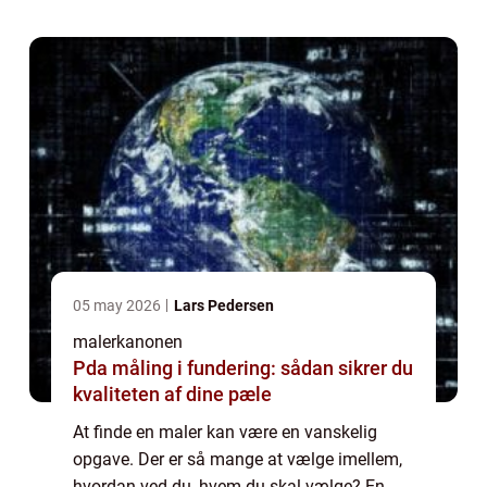
du skal have hjælp ti...
05 may 2026
Lars Pedersen
malerkanonen
Pda måling i fundering: sådan sikrer du
kvaliteten af dine pæle
At finde en maler kan være en vanskelig
opgave. Der er så mange at vælge imellem,
hvordan ved du, hvem du skal vælge? En