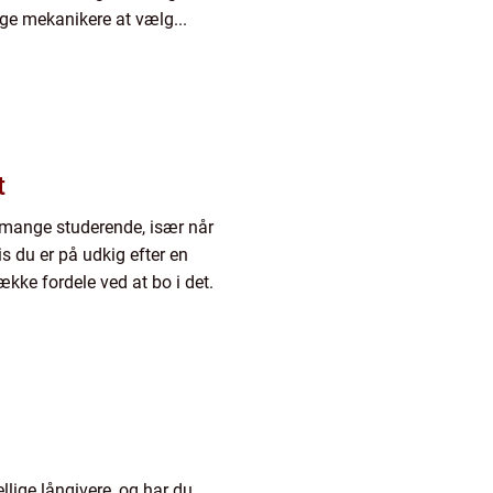
ige mekanikere at vælg...
t
r mange studerende, især når
is du er på udkig efter en
kke fordele ved at bo i det.
llige långivere, og har du