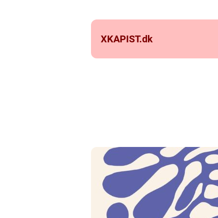
XKAPIST.
dk