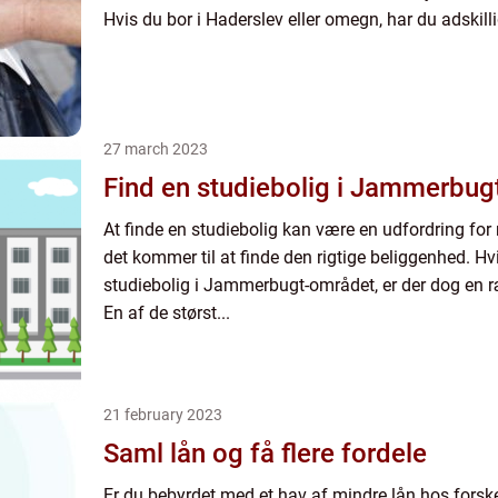
Hvis du bor i Haderslev eller omegn, har du adskill
27 march 2023
Find en studiebolig i Jammerbug
At finde en studiebolig kan være en udfordring fo
det kommer til at finde den rigtige beliggenhed. Hv
studiebolig i Jammerbugt-området, er der dog en ræ
En af de størst...
21 february 2023
Saml lån og få flere fordele
Er du bebyrdet med et hav af mindre lån hos forske