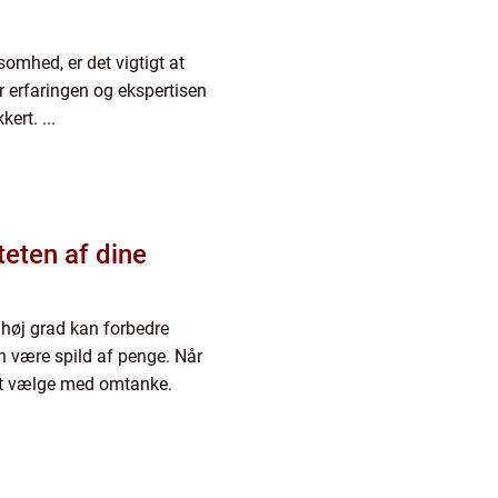
ksomhed, er det vigtigt at
 erfaringen og ekspertisen
kert. ...
eten af dine
i høj grad kan forbedre
an være spild af penge. Når
gt at vælge med omtanke.