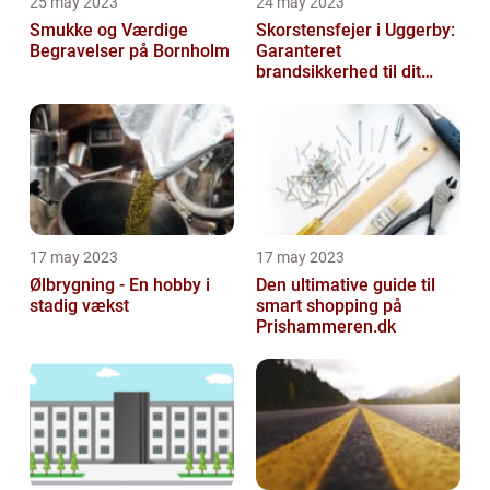
25 may 2023
24 may 2023
Smukke og Værdige
Skorstensfejer i Uggerby:
Begravelser på Bornholm
Garanteret
brandsikkerhed til dit
hjem
17 may 2023
17 may 2023
Ølbrygning - En hobby i
Den ultimative guide til
stadig vækst
smart shopping på
Prishammeren.dk