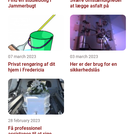
Find en studiebolig i
Svære omstændigheder
Jammerbugt
at lægge asfalt på
07 march 2023
03 march 2023
Privat rengøring af dit
Her er der brug for en
hjem i Fredericia
sikkerhedslås
28 february 2023
Få professionel
assistance til at sige