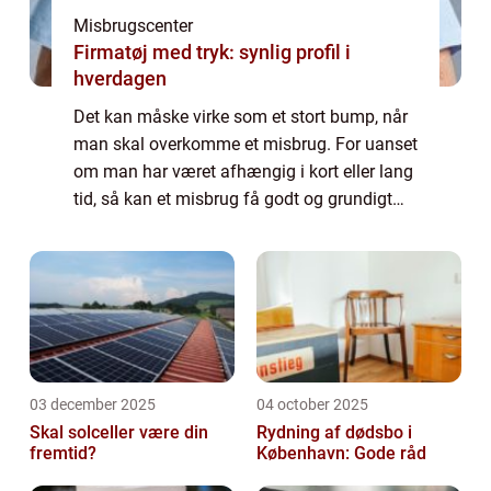
Misbrugscenter
Firmatøj med tryk: synlig profil i
hverdagen
Det kan måske virke som et stort bump, når
man skal overkomme et misbrug. For uanset
om man har været afhængig i kort eller lang
tid, så kan et misbrug få godt og grundigt
fat i en. Det er dog ikke en grund til, at man
bør holde sig fra at opsøge et ...
03 december 2025
04 october 2025
Skal solceller være din
Rydning af dødsbo i
fremtid?
København: Gode råd