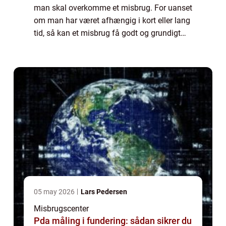
man skal overkomme et misbrug. For uanset
om man har været afhængig i kort eller lang
tid, så kan et misbrug få godt og grundigt
fat i en. Det er dog ikke en grund til, at man
bør holde sig fra at opsøge et ...
05 may 2026
Lars Pedersen
Misbrugscenter
Pda måling i fundering: sådan sikrer du