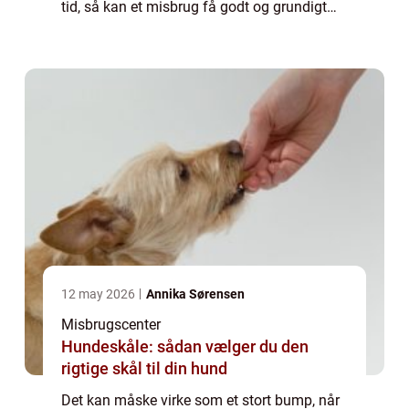
tid, så kan et misbrug få godt og grundigt
fat i en. Det er dog ikke en grund til, at man
bør holde sig fra at opsøge et ...
12 may 2026
Annika Sørensen
Misbrugscenter
Hundeskåle: sådan vælger du den
rigtige skål til din hund
Det kan måske virke som et stort bump, når