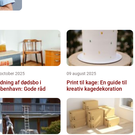
 october 2025
09 august 2025
dning af dødsbo i
Print til kage: En guide til
benhavn: Gode råd
kreativ kagedekoration