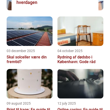
hverdagen
03 december 2025
04 october 2025
Skal solceller være din
Rydning af dødsbo i
fremtid?
København: Gode råd
09 august 2025
12 july 2025
Print til kage: En guide til
Online casino: En guide til