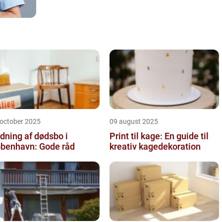
 october 2025
09 august 2025
dning af dødsbo i
Print til kage: En guide til
benhavn: Gode råd
kreativ kagedekoration