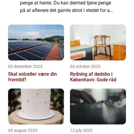
penge at hente. Du kan dermed tjene penge
på at aflevere det gamle skrot i stedet for at
smide det ud. Her findes der særlige
skrothandlere rundt omk...
03 december 2025
04 october 2025
Skal solceller være din
Rydning af dødsbo i
fremtid?
København: Gode råd
09 august 2025
12 july 2025