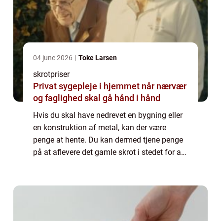
04 june 2026
Toke Larsen
skrotpriser
Privat sygepleje i hjemmet når nærvær
og faglighed skal gå hånd i hånd
Hvis du skal have nedrevet en bygning eller
en konstruktion af metal, kan der være
penge at hente. Du kan dermed tjene penge
på at aflevere det gamle skrot i stedet for at
smide det ud. Her findes der særlige
skrothandlere rundt omk...