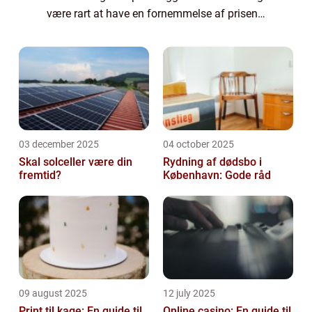
være rart at have en fornemmelse af prisen,
før man vælger den bedemand,...
03 december 2025
04 october 2025
Skal solceller være din
Rydning af dødsbo i
fremtid?
København: Gode råd
09 august 2025
12 july 2025
Print til kage: En guide til
Online casino: En guide til