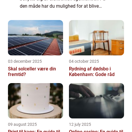
den måde har du mulighed for at blive
klogere på, hvad der fungerer, og hvad der
kan forbedres. Elektronisk egenkontrol kan
være et ...
03 december 2025
04 october 2025
Skal solceller være din
Rydning af dødsbo i
fremtid?
København: Gode råd
09 august 2025
12 july 2025
Print til kage: En guide til
Online casino: En guide til