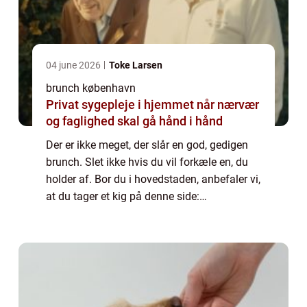
04 june 2026
Toke Larsen
brunch københavn
Privat sygepleje i hjemmet når nærvær
og faglighed skal gå hånd i hånd
Der er ikke meget, der slår en god, gedigen
brunch. Slet ikke hvis du vil forkæle en, du
holder af. Bor du i hovedstaden, anbefaler vi,
at du tager et kig på denne side:
https://brunchkøbenhavn.dk/– du vil med
sikkerhed kunne finde en restaurant elle...