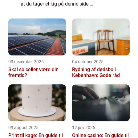
at du tager et kig på denne side:
https://brunchkøbenhavn.dk/– du vil med
sikkerhed kunne finde en restaurant elle...
03 december 2025
04 october 2025
Skal solceller være din
Rydning af dødsbo i
fremtid?
København: Gode råd
09 august 2025
12 july 2025
Print til kage: En guide til
Online casino: En guide til