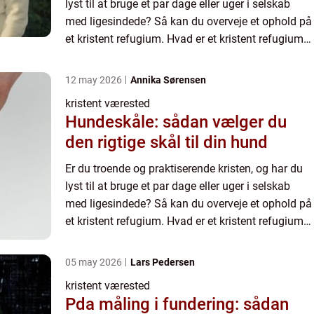
lyst til at bruge et par dage eller uger i selskab
med ligesindede? Så kan du overveje et ophold på
et kristent refugium. Hvad er et kristent refugium?
Kristne refugier i Danmark er meget forskellige ...
12 may 2026
Annika Sørensen
kristent værested
Hundeskåle: sådan vælger du
den rigtige skål til din hund
Er du troende og praktiserende kristen, og har du
lyst til at bruge et par dage eller uger i selskab
med ligesindede? Så kan du overveje et ophold på
et kristent refugium. Hvad er et kristent refugium?
Kristne refugier i Danmark er meget forskellige ...
05 may 2026
Lars Pedersen
kristent værested
Pda måling i fundering: sådan