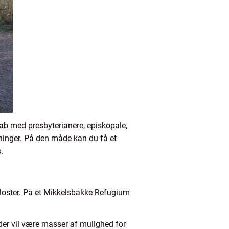
kab med presbyterianere, episkopale,
tninger. På den måde kan du få et
.
kloster. På et Mikkelsbakke Refugium
der vil være masser af mulighed for