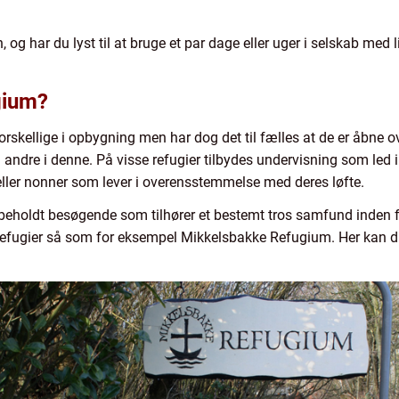
, og har du lyst til at bruge et par dage eller uger i selskab med
gium?
orskellige i opbygning men har dog det til fælles at de er åbne o
d andre i denne. På visse refugier tilbydes undervisning som le
eller nonner som lever i overensstemmelse med deres løfte.
rbeholdt besøgende som tilhører et bestemt tros samfund inden fo
 refugier så som for eksempel Mikkelsbakke Refugium. Her kan d