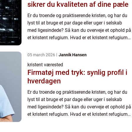
sikrer du kvaliteten af dine pæle
Er du troende og praktiserende kristen, og har du
lyst til at bruge et par dage eller uger i selskab
med ligesindede? Så kan du overveje et ophold på
et kristent refugium. Hvad er et kristent refugium?
Kristne refugier i Danmark er meget forskellige ...
05 march 2026
Jannik Hansen
kristent værested
Firmatøj med tryk: synlig profil i
hverdagen
Er du troende og praktiserende kristen, og har du
lyst til at bruge et par dage eller uger i selskab
med ligesindede? Så kan du overveje et ophold på
et kristent refugium. Hvad er et kristent refugium?
Kristne refugier i Danmark er meget forskellige ...