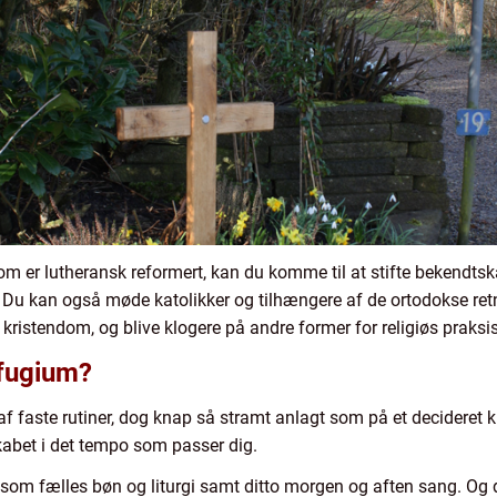
om er lutheransk reformert, kan du komme til at stifte bekendts
e. Du kan også møde katolikker og tilhængere af de ortodokse re
 kristendom, og blive klogere på andre former for religiøs praksis
efugium?
f faste rutiner, dog knap så stramt anlagt som på et decideret 
abet i det tempo som passer dig.
 som fælles bøn og liturgi samt ditto morgen og aften sang. Og 