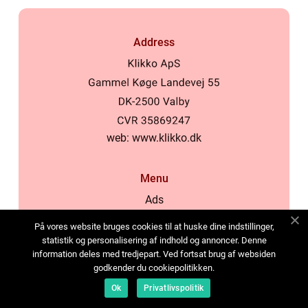
Address
web:
www.klikko.dk
Menu
Ads
About Us
På vores website bruges cookies til at huske dine indstillinger,
Cookies
statistik og personalisering af indhold og annoncer. Denne
information deles med tredjepart. Ved fortsat brug af websiden
Contact
godkender du cookiepolitikken.
Sitemap
Ok
Privatlivspolitik