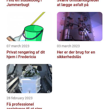
Find en studiebolig i
Svære omstændigheder
Jammerbugt
at lægge asfalt på
07 march 2023
03 march 2023
Privat rengøring af dit
Her er der brug for en
hjem i Fredericia
sikkerhedslås
28 february 2023
Få professionel
assistance til at sige