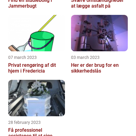
Find en studiebolig i
Svære omstændigheder
Jammerbugt
at lægge asfalt på
07 march 2023
03 march 2023
Privat rengøring af dit
Her er der brug for en
hjem i Fredericia
sikkerhedslås
28 february 2023
Få professionel
assistance til at sige