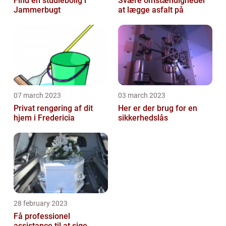
Find en studiebolig i
Svære omstændigheder
Jammerbugt
at lægge asfalt på
07 march 2023
03 march 2023
Privat rengøring af dit
Her er der brug for en
hjem i Fredericia
sikkerhedslås
28 february 2023
Få professionel
assistance til at sige