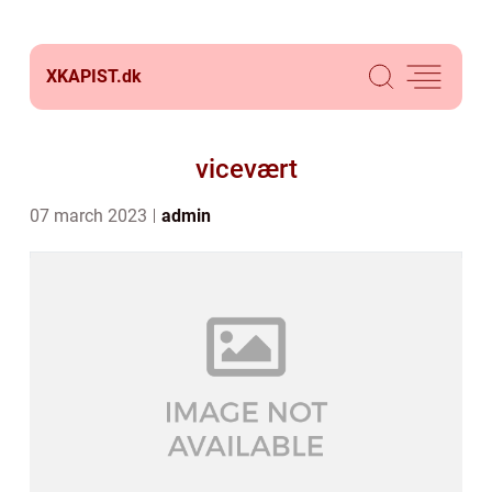
XKAPIST.
dk
vicevært
07 march 2023
admin