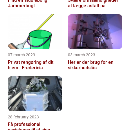
Find en studiebolig i
Svære omstændigheder
Jammerbugt
at lægge asfalt på
07 march 2023
03 march 2023
Privat rengøring af dit
Her er der brug for en
hjem i Fredericia
sikkerhedslås
28 february 2023
Få professionel
assistance til at sige