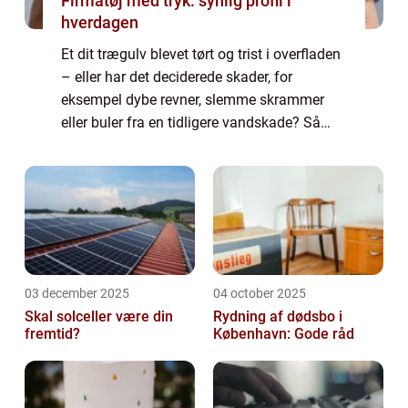
Firmatøj med tryk: synlig profil i
hverdagen
Et dit trægulv blevet tørt og trist i overfladen
– eller har det deciderede skader, for
eksempel dybe revner, slemme skrammer
eller buler fra en tidligere vandskade? Så
kan du i begge tilfælde få hjælp hos e...
03 december 2025
04 october 2025
Skal solceller være din
Rydning af dødsbo i
fremtid?
København: Gode råd