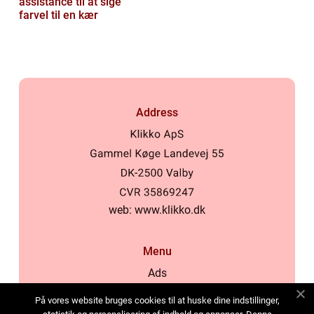
assistance til at sige
farvel til en kær
Address
web:
www.klikko.dk
Menu
Ads
About Us
På vores website bruges cookies til at huske dine indstillinger,
Cookies