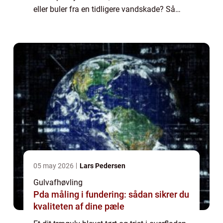
eller buler fra en tidligere vandskade? Så
kan du i begge tilfælde få hjælp hos e...
05 may 2026
Lars Pedersen
Gulvafhøvling
Pda måling i fundering: sådan sikrer du
kvaliteten af dine pæle