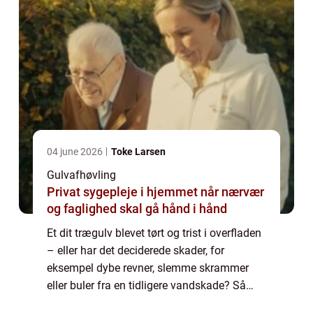
04 june 2026
Toke Larsen
Gulvafhøvling
Privat sygepleje i hjemmet når nærvær
og faglighed skal gå hånd i hånd
Et dit trægulv blevet tørt og trist i overfladen
– eller har det deciderede skader, for
eksempel dybe revner, slemme skrammer
eller buler fra en tidligere vandskade? Så
kan du i begge tilfælde få hjælp hos e...