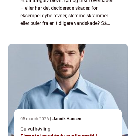
Et dit trægulv blevet tørt og trist i overfladen
– eller har det deciderede skader, for
eksempel dybe revner, slemme skrammer
eller buler fra en tidligere vandskade? Så
kan du i begge tilfælde få hjælp hos e...
05 march 2026
Jannik Hansen
Gulvafhøvling