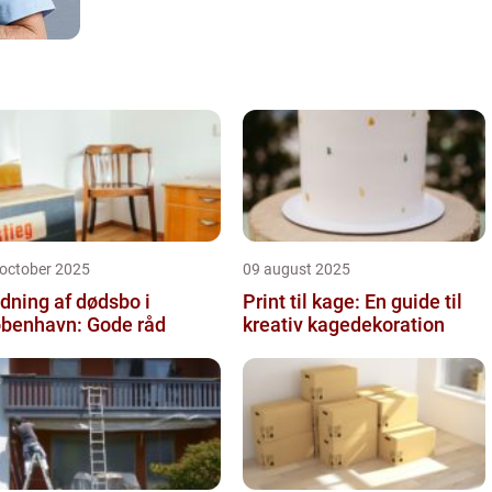
 october 2025
09 august 2025
dning af dødsbo i
Print til kage: En guide til
benhavn: Gode råd
kreativ kagedekoration