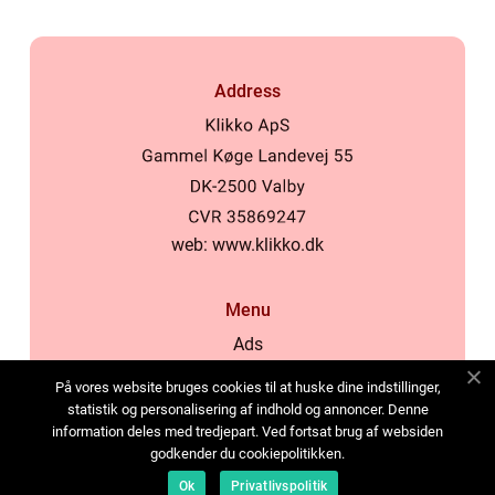
Address
web:
www.klikko.dk
Menu
Ads
About Us
På vores website bruges cookies til at huske dine indstillinger,
Cookies
statistik og personalisering af indhold og annoncer. Denne
information deles med tredjepart. Ved fortsat brug af websiden
Contact
godkender du cookiepolitikken.
Sitemap
Ok
Privatlivspolitik