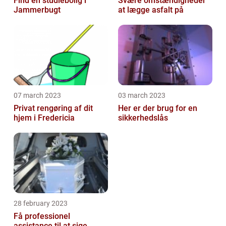
Find en studiebolig i
Svære omstændigheder
Jammerbugt
at lægge asfalt på
07 march 2023
03 march 2023
Privat rengøring af dit
Her er der brug for en
hjem i Fredericia
sikkerhedslås
28 february 2023
Få professionel
assistance til at sige