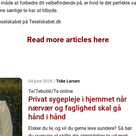
måde at forbedre dit velbefindende på, er hvid te det perfekte val
ne særlige te har at tilbyde.
eselskabet på Teselskabet.dk
Read more articles here
04 june 2026
Toke Larsen
Te/Tebutik/Te online
Privat sygepleje i hjemmet når
nærvær og faglighed skal gå
hånd i hånd
Elsker du te, og vil du gerne leve sundere? Så bør
du overveje at skifte din almindelige te ud med