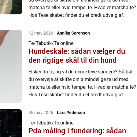
matcha te eller hvid tempel te. Hvad er matcha te?
Hos Teselskabet finder du et bredt udvalg af
forskellige teer, herunder matcha te. Matc...
12 may 2026
Annika Sørensen
Te/Tebutik/Te online
Hundeskåle: sådan vælger du
den rigtige skål til din hund
Elsker du te, og vil du gerne leve sundere? Så bør
du overveje at skifte din almindelige te ud med
matcha te eller hvid tempel te. Hvad er matcha te?
Hos Teselskabet finder du et bredt udvalg af
forskellige teer, herunder matcha te. Matc...
05 may 2026
Lars Pedersen
Te/Tebutik/Te online
Pda måling i fundering: sådan