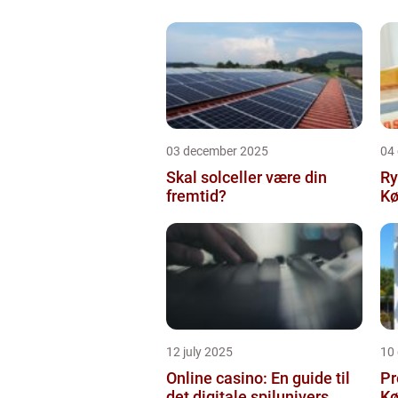
03 december 2025
04
Skal solceller være din
Ry
fremtid?
Kø
12 july 2025
10
Online casino: En guide til
Pr
det digitale spilunivers
Køge Farv