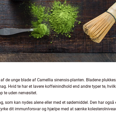
et af de unge blade af Camellia sinensis-planten. Bladene plukkes, 
ag. Hvid te har et lavere koffeinindhold end andre typer te, hvilke
p te uden nervøsitet.
smag, som kan nydes alene eller med et sødemiddel. Den har ogs
tyrke dit immunforsvar og hjælpe med at sænke kolesterolnivea