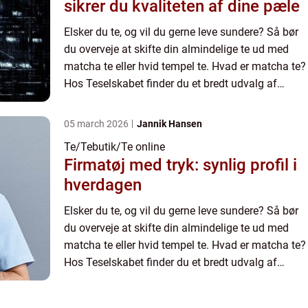
sikrer du kvaliteten af dine pæle
Elsker du te, og vil du gerne leve sundere? Så bør
du overveje at skifte din almindelige te ud med
matcha te eller hvid tempel te. Hvad er matcha te?
Hos Teselskabet finder du et bredt udvalg af
forskellige teer, herunder matcha te. Matc...
05 march 2026
Jannik Hansen
Te/Tebutik/Te online
Firmatøj med tryk: synlig profil i
hverdagen
Elsker du te, og vil du gerne leve sundere? Så bør
du overveje at skifte din almindelige te ud med
matcha te eller hvid tempel te. Hvad er matcha te?
Hos Teselskabet finder du et bredt udvalg af
forskellige teer, herunder matcha te. Matc...