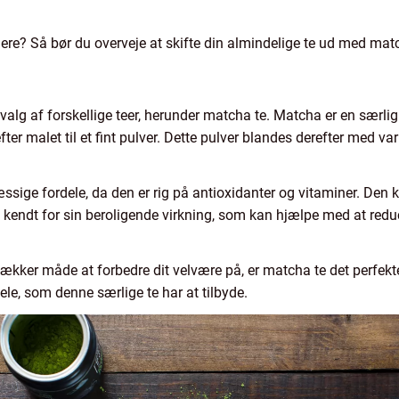
dere? Så bør du overveje at skifte din almindelige te ud med matc
valg af forskellige teer, herunder matcha te. Matcha er en særli
ter malet til et fint pulver. Dette pulver blandes derefter med v
ge fordele, da den er rig på antioxidanter og vitaminer. Den k
å kendt for sin beroligende virkning, som kan hjælpe med at redu
lækker måde at forbedre dit velvære på, er matcha te det perfekte
ele, som denne særlige te har at tilbyde.