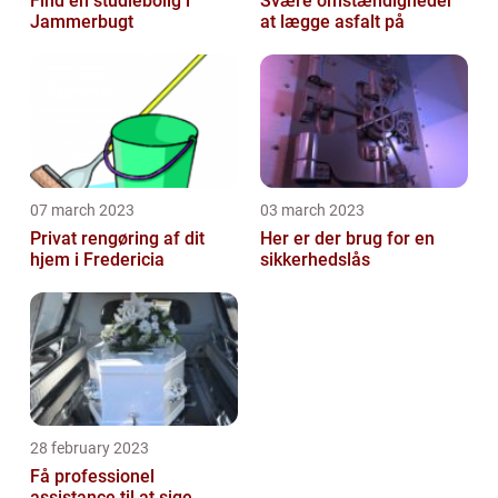
Find en studiebolig i
Svære omstændigheder
Jammerbugt
at lægge asfalt på
07 march 2023
03 march 2023
Privat rengøring af dit
Her er der brug for en
hjem i Fredericia
sikkerhedslås
28 february 2023
Få professionel
assistance til at sige