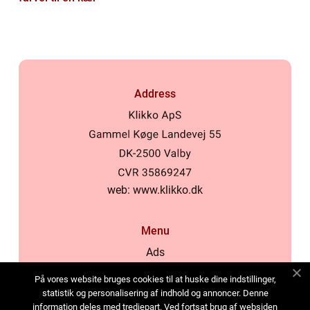
Address
web:
www.klikko.dk
Menu
Ads
About Us
På vores website bruges cookies til at huske dine indstillinger,
Cookies
statistik og personalisering af indhold og annoncer. Denne
information deles med tredjepart. Ved fortsat brug af websiden
Contact