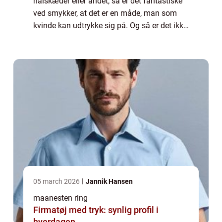
halskæder eller andet, så er det fantastiske
ved smykker, at det er en måde, man som
kvinde kan udtrykke sig på. Og så er det ikke
mindst en god måde at være kreativ på ift.
dagens look.Hvis du har det på samme...
05 march 2026
Jannik Hansen
maanesten ring
Firmatøj med tryk: synlig profil i
hverdagen