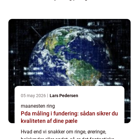
mindst en god måde at være kreativ på ift.
dagens look.Hvis du har det på samme...
05 may 2026
Lars Pedersen
maanesten ring
Pda måling i fundering: sådan sikrer du
kvaliteten af dine pæle
Hvad end vi snakker om ringe, øreringe,