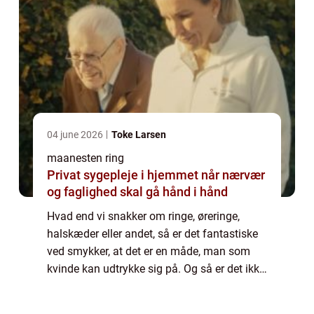
04 june 2026
Toke Larsen
maanesten ring
Privat sygepleje i hjemmet når nærvær
og faglighed skal gå hånd i hånd
Hvad end vi snakker om ringe, øreringe,
halskæder eller andet, så er det fantastiske
ved smykker, at det er en måde, man som
kvinde kan udtrykke sig på. Og så er det ikke
mindst en god måde at være kreativ på ift.
dagens look.Hvis du har det på samme...