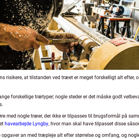
ns risikere, at tilstanden ved træet er meget forskelligt alt efter
 forskellige trætyper; nogle steder er det måske godt velbevar
s.
øre med nogle træer, der ikke er tilpasses til brugsformål på 
get
havearbejde Lyngby
, hvor man skal have tilpasset disse såso
e opgaver an med træpleje alt efter størrelse og omfang, og nogl