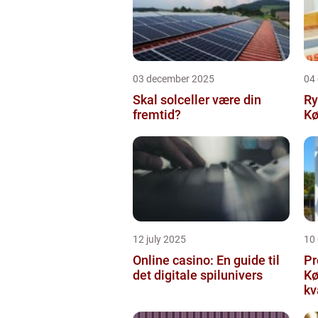
03 december 2025
04
Skal solceller være din
Ry
fremtid?
Kø
12 july 2025
10
Online casino: En guide til
Pr
det digitale spilunivers
Køge Farv
kv