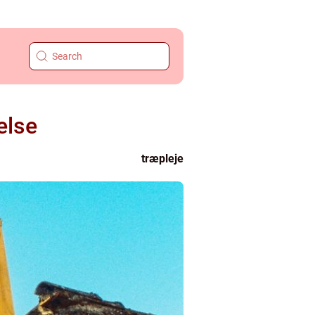
else
træpleje