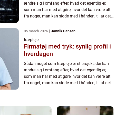
ændre sig i omfang efter, hvad det egentlig er,
som man har med at gøre, hvor det kan være alt
fra noget, man kan sidde med i hånden, til at det
er en størrelse, som man skal have firmaer og
mange menne...
05 march 2026
Jannik Hansen
træpleje
Firmatøj med tryk: synlig profil i
hverdagen
Sådan noget som træpleje er et projekt, der kan
ændre sig i omfang efter, hvad det egentlig er,
som man har med at gøre, hvor det kan være alt
fra noget, man kan sidde med i hånden, til at det
er en størrelse, som man skal have firmaer og
mange menne...