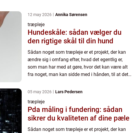
er en størrelse, som man skal have firmaer og
mange menne...
12 may 2026
Annika Sørensen
træpleje
Hundeskåle: sådan vælger du
den rigtige skål til din hund
Sådan noget som træpleje er et projekt, der kan
ændre sig i omfang efter, hvad det egentlig er,
som man har med at gøre, hvor det kan være alt
fra noget, man kan sidde med i hånden, til at det
er en størrelse, som man skal have firmaer og
mange menne...
05 may 2026
Lars Pedersen
træpleje
Pda måling i fundering: sådan
sikrer du kvaliteten af dine pæle
Sådan noget som træpleje er et projekt, der kan