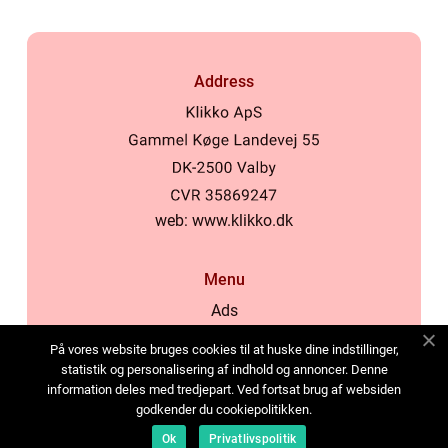
Address
web:
www.klikko.dk
Menu
Ads
About Us
På vores website bruges cookies til at huske dine indstillinger,
Cookies
statistik og personalisering af indhold og annoncer. Denne
information deles med tredjepart. Ved fortsat brug af websiden
Contact
godkender du cookiepolitikken.
Sitemap
Ok
Privatlivspolitik