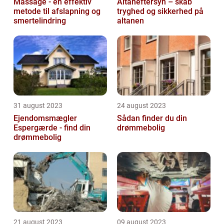
Massage - en effektiv
Altaneftersyn – skab
metode til afslapning og
tryghed og sikkerhed på
smertelindring
altanen
31 august 2023
24 august 2023
Ejendomsmægler
Sådan finder du din
Espergærde - find din
drømmebolig
drømmebolig
21 august 2023
09 august 2023