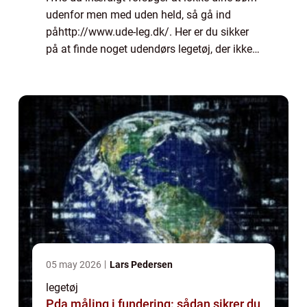
udenfor men med uden held, så gå ind
påhttp://www.ude-leg.dk/. Her er du sikker
på at finde noget udendørs legetøj, der ikke
vil holde dine b&oslas...
05 may 2026
Lars Pedersen
legetøj
Pda måling i fundering: sådan sikrer du