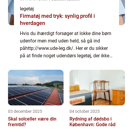
legetøj
Firmatøj med tryk: synlig profil i
hverdagen
Hvis du ihærdigt forsøger at lokke dine børn
udenfor men med uden held, så gå ind
påhttp://www.ude-leg.dk/. Her er du sikker
på at finde noget udendørs legetøj, der ikke
vil holde dine b&oslas...
03 december 2025
04 october 2025
Skal solceller være din
Rydning af dødsbo i
fremtid?
København: Gode råd