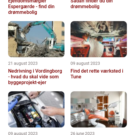
Ejendomsmægler
Sådan finder du din
Espergærde - find din
drømmebolig
drømmebolig
21 august 2023
09 august 2023
Nedrivning i Vordingborg
Find det rette værksted i
- hvad du skal vide som
Tune
byggeprojekt-ejer
09 august 2023
26 june 2023