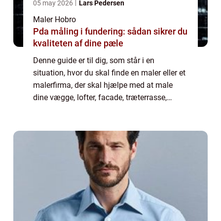
05 may 2026
Lars Pedersen
Maler Hobro
Pda måling i fundering: sådan sikrer du
kvaliteten af dine pæle
Denne guide er til dig, som står i en
situation, hvor du skal finde en maler eller et
malerfirma, der skal hjælpe med at male
dine vægge, lofter, facade, træterrasse,
plankeværk eller din garage. Med en
professionel omgang maling, kommer det til
at s...