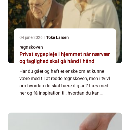
04 june 2026
Toke Larsen
regnskoven
Privat sygepleje i hjemmet når nærvær
og faglighed skal gå hånd i hånd
Har du gået og haft et ønske om at kunne
være med til at redde regnskoven, men i tvivl
om hvordan du skal bære dig ad? Læs med
her og få inspiration til, hvordan du kan
være med til at redde regnskoven, vores
smukke danske skove og alle de dejlige dy...