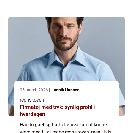
være med til at redde regnskoven, vores
smukke danske skove og alle de dejlige dy...
05 march 2026
Jannik Hansen
regnskoven
Firmatøj med tryk: synlig profil i
hverdagen
Har du gået og haft et ønske om at kunne
være med til at redde regnskoven, men i tvivl