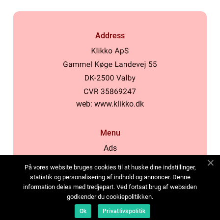
Address
web:
www.klikko.dk
Menu
Ads
About Us
På vores website bruges cookies til at huske dine indstillinger,
Cookies
statistik og personalisering af indhold og annoncer. Denne
information deles med tredjepart. Ved fortsat brug af websiden
Contact
godkender du cookiepolitikken.
Sitemap
Ok
Privatlivspolitik