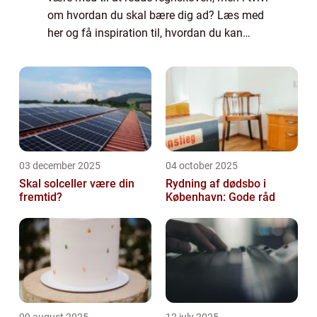
om hvordan du skal bære dig ad? Læs med
her og få inspiration til, hvordan du kan
være med til at redde regnskoven, vores
smukke danske skove og alle de dejlige dy...
03 december 2025
04 october 2025
Skal solceller være din
Rydning af dødsbo i
fremtid?
København: Gode råd
09 august 2025
12 july 2025