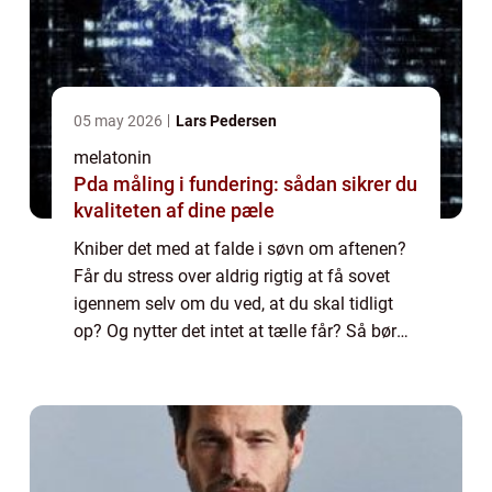
05 may 2026
Lars Pedersen
melatonin
Pda måling i fundering: sådan sikrer du
kvaliteten af dine pæle
Kniber det med at falde i søvn om aftenen?
Får du stress over aldrig rigtig at få sovet
igennem selv om du ved, at du skal tidligt
op? Og nytter det intet at tælle får? Så bør
du måske overveje, hvilke ydre faktorer, som
påvirker dit søvnmønster. En ...