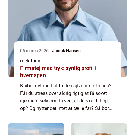
05 march 2026
Jannik Hansen
melatonin
Firmatøj med tryk: synlig profil i
hverdagen
Kniber det med at falde i søvn om aftenen?
Får du stress over aldrig rigtig at få sovet
igennem selv om du ved, at du skal tidligt
op? Og nytter det intet at tælle får? Så bør
du måske overveje, hvilke ydre faktorer, som
påvirker dit søvnmønster. En ...