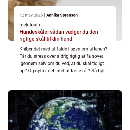
12 may 2026
Annika Sørensen
melatonin
Hundeskåle: sådan vælger du den
rigtige skål til din hund
Kniber det med at falde i søvn om aftenen?
Får du stress over aldrig rigtig at få sovet
igennem selv om du ved, at du skal tidligt
op? Og nytter det intet at tælle får? Så bør
du måske overveje, hvilke ydre faktorer, som
påvirker dit søvnmønster. En ...