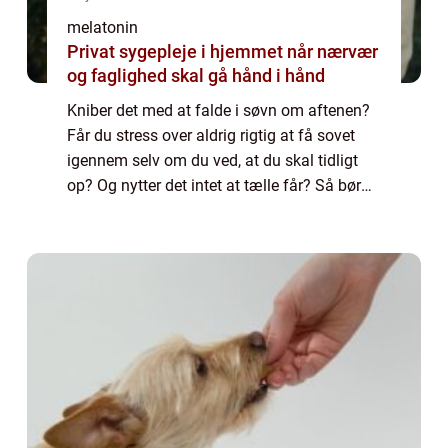
melatonin
Privat sygepleje i hjemmet når nærvær
og faglighed skal gå hånd i hånd
Kniber det med at falde i søvn om aftenen?
Får du stress over aldrig rigtig at få sovet
igennem selv om du ved, at du skal tidligt
op? Og nytter det intet at tælle får? Så bør
du måske overveje, hvilke ydre faktorer, som
påvirker dit søvnmønster. En ...