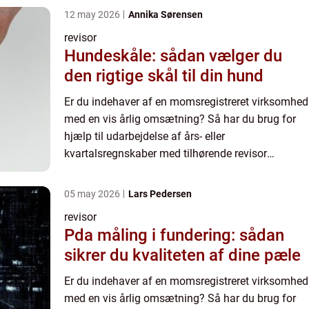
autoriseret revisor. Hvordan ...
12 may 2026
Annika Sørensen
revisor
Hundeskåle: sådan vælger du
den rigtige skål til din hund
Er du indehaver af en momsregistreret virksomhed
med en vis årlig omsætning? Så har du brug for
hjælp til udarbejdelse af års- eller
kvartalsregnskaber med tilhørende revisor
påtegning. Og til det formål skal du bruge en
autoriseret revisor. Hvordan ...
05 may 2026
Lars Pedersen
revisor
Pda måling i fundering: sådan
sikrer du kvaliteten af dine pæle
Er du indehaver af en momsregistreret virksomhed
med en vis årlig omsætning? Så har du brug for