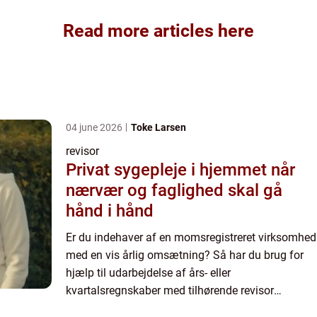
Read more articles here
04 june 2026
Toke Larsen
revisor
Privat sygepleje i hjemmet når
nærvær og faglighed skal gå
hånd i hånd
Er du indehaver af en momsregistreret virksomhed
med en vis årlig omsætning? Så har du brug for
hjælp til udarbejdelse af års- eller
kvartalsregnskaber med tilhørende revisor
påtegning. Og til det formål skal du bruge en