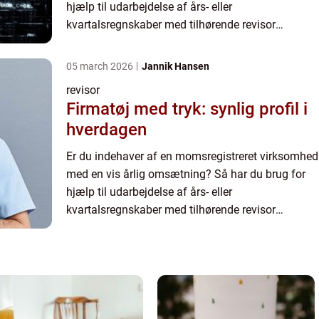
hjælp til udarbejdelse af års- eller
kvartalsregnskaber med tilhørende revisor
påtegning. Og til det formål skal du bruge en
autoriseret revisor. Hvordan ...
05 march 2026
Jannik Hansen
revisor
Firmatøj med tryk: synlig profil i
hverdagen
Er du indehaver af en momsregistreret virksomhed
med en vis årlig omsætning? Så har du brug for
hjælp til udarbejdelse af års- eller
kvartalsregnskaber med tilhørende revisor
påtegning. Og til det formål skal du bruge en
autoriseret revisor. Hvordan ...