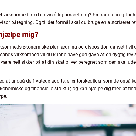
 virksomhed med en vis årlig omsætning? Så har du brug for hjæl
isor påtegning. Og til det formål skal du bruge en autoriseret re
 hjælpe mig?
rksomheds økonomiske planlægning og disposition uanset hvilke
ands virksomhed vil du kunne have god gavn af en dygtig revis
være helt sikker på at din skat bliver beregnet som den skal ude
ed at undgå de frygtede audits, eller torskegilder som de også 
nomiske og finansielle struktur, og kan hjælpe dig med at find
ype.