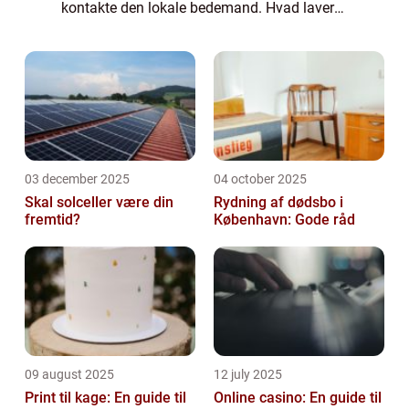
kontakte den lokale bedemand. Hvad laver
en bedemand? En bedemand er en
fagperson som har specialiseret sig i at
håndtere alle...
03 december 2025
04 october 2025
Skal solceller være din
Rydning af dødsbo i
fremtid?
København: Gode råd
09 august 2025
12 july 2025
Print til kage: En guide til
Online casino: En guide til