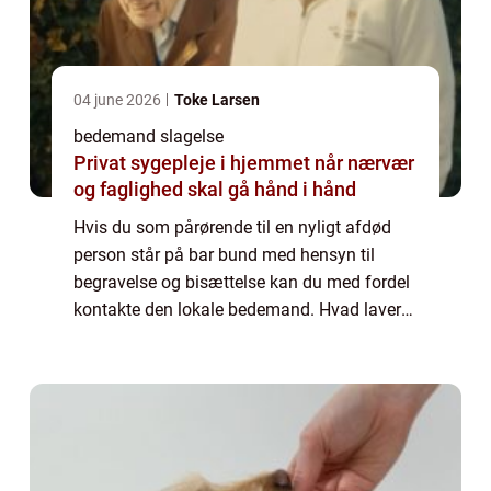
04 june 2026
Toke Larsen
bedemand slagelse
Privat sygepleje i hjemmet når nærvær
og faglighed skal gå hånd i hånd
Hvis du som pårørende til en nyligt afdød
person står på bar bund med hensyn til
begravelse og bisættelse kan du med fordel
kontakte den lokale bedemand. Hvad laver
en bedemand? En bedemand er en
fagperson som har specialiseret sig i at
håndtere alle...