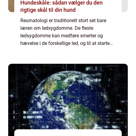
Hundeskåle: sådan vælger du den
rigtige skål til din hund
Reumatologi er traditionelt stort set bare
læren om ledsygdomme. De fleste
ledsygdomme kan medføre smerter og
hævelse i de forskellige led, og til at starte
med var det, hvad en reumatolog
hovedsageligt tog sig af. Med tiden har
faget dog udviklet si...