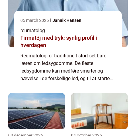
05 march 2026
Jannik Hansen
reumatolog
Firmatøj med tryk: synlig profil i
hverdagen
Reumatologi er traditionelt stort set bare
læren om ledsygdomme. De fleste
ledsygdomme kan medføre smerter og
hævelse i de forskellige led, og til at starte
med var det, hvad en reumatolog
hovedsageligt tog sig af. Med tiden har
faget dog udviklet si...
03 december 2025
04 october 2025