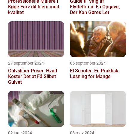
Professionelle Malere i
Guide til Valg af
Køge Farv dit hjem med
Flyttefirma: En Opgave,
kvalitet
Der Kan Gøres Let
27 september 2024
05 september 2024
Gulvsliber Priser: Hvad
El Scooter: En Praktisk
Koster Det at Få Slibet
Løsning for Mange
Gulvet
02 june 2024
08 may 2024