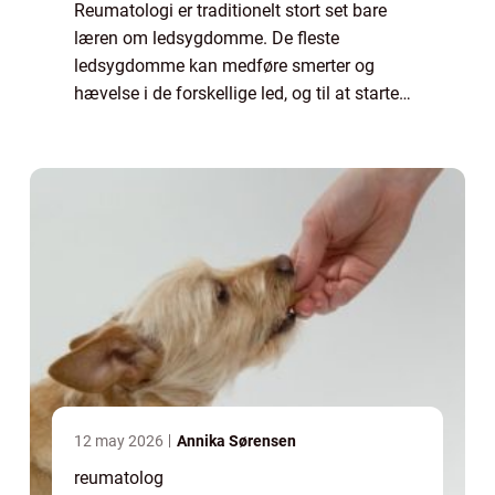
Reumatologi er traditionelt stort set bare
læren om ledsygdomme. De fleste
ledsygdomme kan medføre smerter og
hævelse i de forskellige led, og til at starte
med var det, hvad en reumatolog
hovedsageligt tog sig af. Med tiden har
faget dog udviklet si...
12 may 2026
Annika Sørensen
reumatolog