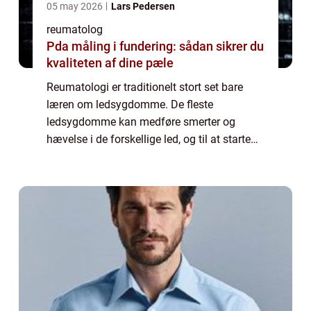
05 may 2026
Lars Pedersen
reumatolog
Pda måling i fundering: sådan sikrer du
kvaliteten af dine pæle
Reumatologi er traditionelt stort set bare
læren om ledsygdomme. De fleste
ledsygdomme kan medføre smerter og
hævelse i de forskellige led, og til at starte
med var det, hvad en reumatolog
hovedsageligt tog sig af. Med tiden har
faget dog udviklet si...