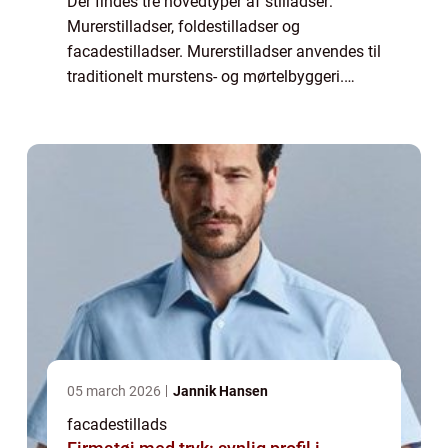
Der findes tre hovedtyper af stilladser:
Murerstilladser, foldestilladser og
facadestilladser. Murerstilladser anvendes til
traditionelt murstens- og mørtelbyggeri.
Foldestillads er en type letvægtsstillads, der
hurtigt kan opstilles og nedtages. Fac...
05 march 2026
Jannik Hansen
facadestillads