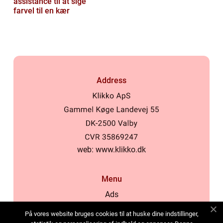
assistance til at sige
farvel til en kær
Address
web:
www.klikko.dk
Menu
Ads
About Us
På vores website bruges cookies til at huske dine indstillinger,
Cookies