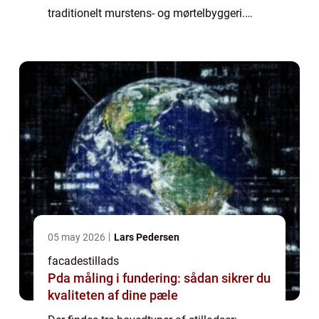
traditionelt murstens- og mørtelbyggeri.
Foldestillads er en type letvægtsstillads, der
hurtigt kan opstilles og nedtages. Fac...
05 may 2026
Lars Pedersen
facadestillads
Pda måling i fundering: sådan sikrer du
kvaliteten af dine pæle