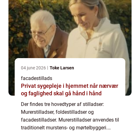
04 june 2026
Toke Larsen
facadestillads
Privat sygepleje i hjemmet når nærvær
og faglighed skal gå hånd i hånd
Der findes tre hovedtyper af stilladser:
Murerstilladser, foldestilladser og
facadestilladser. Murerstilladser anvendes til
traditionelt murstens- og mørtelbyggeri.
Foldestillads er en type letvægtsstillads, der