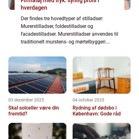
Firmatøj med tryk: synlig profil i
hverdagen
Der findes tre hovedtyper af stilladser:
Murerstilladser, foldestilladser og
facadestilladser. Murerstilladser anvendes til
traditionelt murstens- og mørtelbyggeri.
Foldestillads er en type letvægtsstillads, der
hurtigt kan opstilles og nedtages. Fac...
03 december 2025
04 october 2025
Skal solceller være din
Rydning af dødsbo i
fremtid?
København: Gode råd