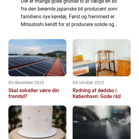
Der er mange gode grunde til at vælge en bil
fra den berømte japanske bil producent som
familiens nye køretøj. Først og fremmest er
Mitsubishi kendt for at producere solide og
drift sikre biler som kan holde i mange år.
Der er mange forskellige model...
03 december 2025
04 october 2025
Skal solceller være din
Rydning af dødsbo i
fremtid?
København: Gode råd