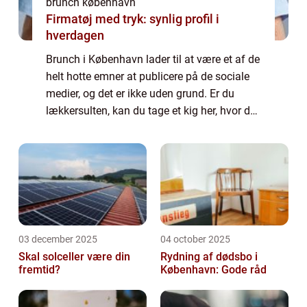
brunch københavn
Firmatøj med tryk: synlig profil i
hverdagen
Brunch i København lader til at være et af de
helt hotte emner at publicere på de sociale
medier, og det er ikke uden grund. Er du
lækkersulten, kan du tage et kig her, hvor du
finder gode forslag på brunch i
hovedstaden:
https://brunchkøbenhavn.dk/....
03 december 2025
04 october 2025
Skal solceller være din
Rydning af dødsbo i
fremtid?
København: Gode råd