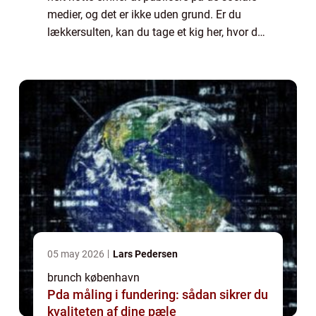
medier, og det er ikke uden grund. Er du
lækkersulten, kan du tage et kig her, hvor du
finder gode forslag på brunch i
hovedstaden:
https://brunchkøbenhavn.dk/....
05 may 2026
Lars Pedersen
brunch københavn
Pda måling i fundering: sådan sikrer du
kvaliteten af dine pæle