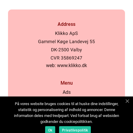
Address
web:
www.klikko.dk
Menu
Ads
About Us
På vores website bruges cookies til at huske dine indstillinger,
Cookies
statistik og personalisering af indhold og annoncer. Denne
information deles med tredjepart. Ved fortsat brug af websiden
Contact
godkender du cookiepolitikken.
Sitemap
Ok
Privatlivspolitik