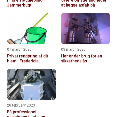
Find en studiebolig i
Svære omstændigheder
Jammerbugt
at lægge asfalt på
07 march 2023
03 march 2023
Privat rengøring af dit
Her er der brug for en
hjem i Fredericia
sikkerhedslås
28 february 2023
Få professionel
assistance til at sige